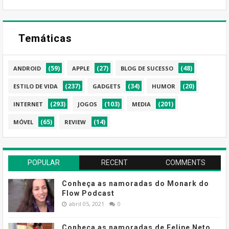
Temáticas
(59)
(27)
(48)
ANDROID
APPLE
BLOG DE SUCESSO
(237)
(34)
(20)
ESTILO DE VIDA
GADGETS
HUMOR
(293)
(103)
(201)
INTERNET
JOGOS
MEDIA
(65)
(14)
MÓVEL
REVIEW
POPULAR
RECENT
COMMENTS
Conheça as namoradas do Monark do
Flow Podcast
abril 05, 2021
0
Conheça as namoradas de Felipe Neto