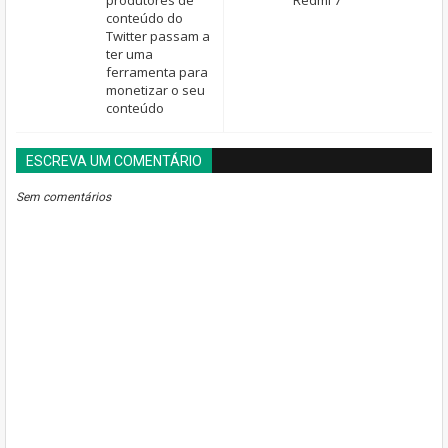
produtores de
Redmi 7
conteúdo do
Twitter passam a
ter uma
ferramenta para
monetizar o seu
conteúdo
ESCREVA UM COMENTÁRIO
BLOGGER
DISQUS
FACEBOOK
Sem comentários