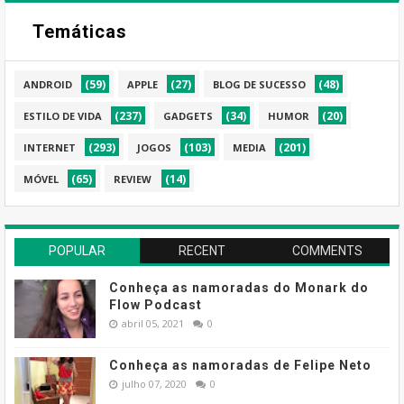
Temáticas
(59)
(27)
(48)
ANDROID
APPLE
BLOG DE SUCESSO
(237)
(34)
(20)
ESTILO DE VIDA
GADGETS
HUMOR
(293)
(103)
(201)
INTERNET
JOGOS
MEDIA
(65)
(14)
MÓVEL
REVIEW
POPULAR
RECENT
COMMENTS
Conheça as namoradas do Monark do
Flow Podcast
abril 05, 2021
0
Conheça as namoradas de Felipe Neto
julho 07, 2020
0