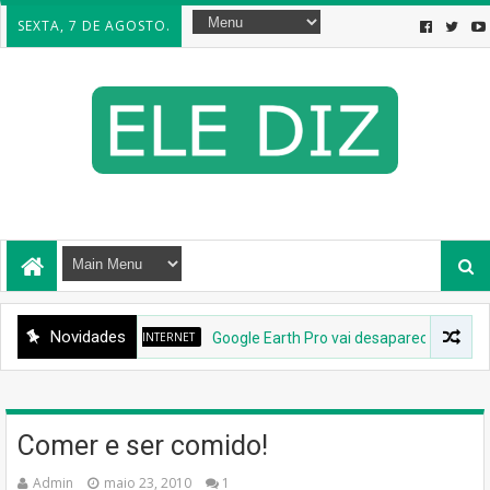
SEXTA, 7 DE AGOSTO.
Novidades
INTERNET
Google Earth Pro vai desaparecer: Google c
Comer e ser comido!
Admin
maio 23, 2010
1