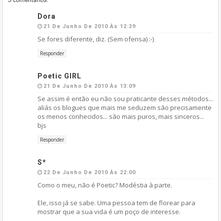
3 comentários:
Dora
21 De Junho De 2010 Às 12:39
Se fores diferente, diz. (Sem ofensa) :-)
Responder
Poetic GIRL
21 De Junho De 2010 Às 13:09
Se assim é então eu não sou praticante desses métodos...
aliás os blogues que mais me seduzem são precisamente
os menos conhecidos... são mais puros, mais sinceros...
bjs
Responder
S*
22 De Junho De 2010 Às 22:00
Como o meu, não é Poetic? Modéstia à parte.
Ele, isso já se sabe. Uma pessoa tem de florear para
mostrar que a sua vida é um poço de interesse.