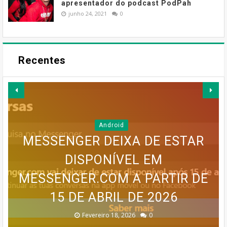
apresentador do podcast PodPah
junho 24, 2021
0
Recentes
Android
MESSENGER DEIXA DE ESTAR
GOOGLE EARTH PRO VAI
DISPONÍVEL EM
MAPA MENTAL PARA UM BLOG
MESSENGER.COM A PARTIR DE
SERVIÇO MEO CLOUD VAI SER
INFOGRÁFICO PARA UM BLOG
DESAPARECER: GOOGLE
CONFIRMA DESCONTINUAÇÃO
15 DE ABRIL DE 2026
DESCONTINUADO!
DE SUCESSO
DE SUCESSO
Dezembro 30, 2025
Dezembro 30, 2025
Fevereiro 18, 2026
Janeiro 19, 2026
Julho 27, 2026
0
0
0
0
0