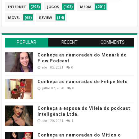
(293)
(103)
(201)
INTERNET
JOGOS
MEDIA
(65)
(14)
MÓVEL
REVIEW
POPULAR
RECENT
COMMENTS
Conheça as namoradas do Monark do
Flow Podcast
abril 05, 2021
0
Conheça as namoradas de Felipe Neto
julho 07, 2020
0
Conheça a esposa do Vilela do podcast
Inteligência Ltda.
abril 20, 2021
1
Conheça as namoradas do Mítico o