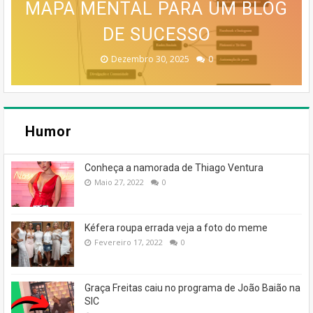
MAPA MENTAL PARA UM BLOG
MESSENGER.COM A PARTIR DE
SERVIÇO MEO CLOUD VAI SER
INFOGRÁFICO PARA UM BLOG
DESAPARECER: GOOGLE
CONFIRMA DESCONTINUAÇÃO
15 DE ABRIL DE 2026
DESCONTINUADO!
DE SUCESSO
DE SUCESSO
Dezembro 30, 2025
Dezembro 30, 2025
Fevereiro 18, 2026
Janeiro 19, 2026
Julho 27, 2026
0
0
0
0
0
Humor
Conheça a namorada de Thiago Ventura
Maio 27, 2022
0
Kéfera roupa errada veja a foto do meme
Fevereiro 17, 2022
0
Graça Freitas caiu no programa de João Baião na
SIC