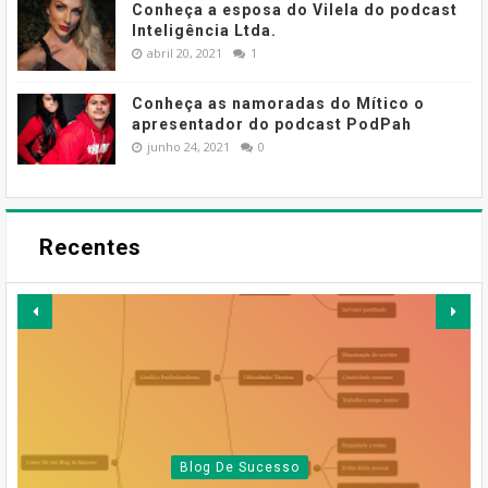
Conheça a esposa do Vilela do podcast
Inteligência Ltda.
abril 20, 2021
1
Conheça as namoradas do Mítico o
apresentador do podcast PodPah
junho 24, 2021
0
Recentes
MESSENGER DEIXA DE ESTAR
GOOGLE EARTH PRO VAI
DISPONÍVEL EM
Blog De Sucesso