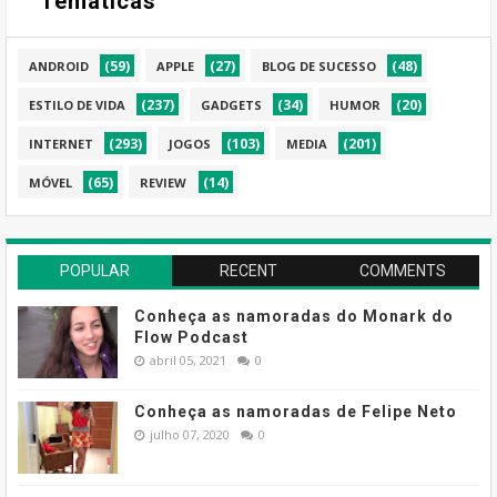
Temáticas
(59)
(27)
(48)
ANDROID
APPLE
BLOG DE SUCESSO
(237)
(34)
(20)
ESTILO DE VIDA
GADGETS
HUMOR
(293)
(103)
(201)
INTERNET
JOGOS
MEDIA
(65)
(14)
MÓVEL
REVIEW
POPULAR
RECENT
COMMENTS
Conheça as namoradas do Monark do
Flow Podcast
abril 05, 2021
0
Conheça as namoradas de Felipe Neto
julho 07, 2020
0