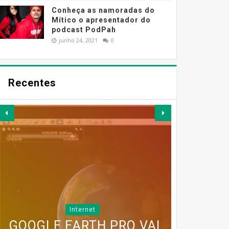
Conheça as namoradas do
Mítico o apresentador do
podcast PodPah
junho 24, 2021
0
Recentes
MESSENGER DEIXA DE
Internet
GOOGLE EARTH PRO VAI
ESTAR DISPONÍVEL EM