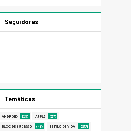
Seguidores
Temáticas
(59)
(27)
ANDROID
APPLE
(48)
(237)
BLOG DE SUCESSO
ESTILO DE VIDA