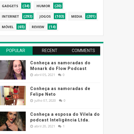
(34)
(20)
GADGETS
HUMOR
(293)
(103)
(201)
INTERNET
JOGOS
MEDIA
(65)
(14)
MÓVEL
REVIEW
POPULAR
RECENT
COMMENTS
Conheça as namoradas do
Monark do Flow Podcast
abril 05, 2021
0
Conheça as namoradas de
Felipe Neto
julho 07, 2020
0
Conheça a esposa do Vilela do
podcast Inteligência Ltda.
abril 20, 2021
1