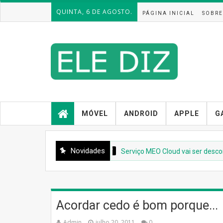
QUINTA, 6 DE AGOSTO.
PÁGINA INICIAL
SOBRE
MÓVEL
ANDROID
APPLE
G
Novidades
INTERNET
Serviço MEO Cloud vai ser descontinua
Acordar cedo é bom porque...
Admin
julho 20, 2011
0