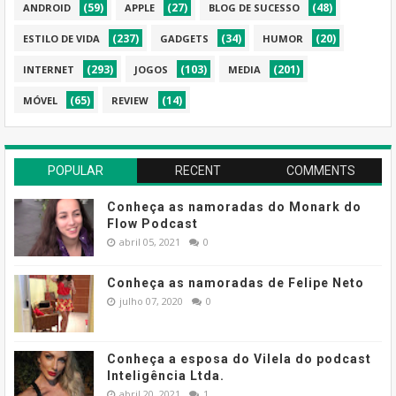
(59)
(27)
(48)
ANDROID
APPLE
BLOG DE SUCESSO
(237)
(34)
(20)
ESTILO DE VIDA
GADGETS
HUMOR
(293)
(103)
(201)
INTERNET
JOGOS
MEDIA
(65)
(14)
MÓVEL
REVIEW
POPULAR
RECENT
COMMENTS
Conheça as namoradas do Monark do
Flow Podcast
abril 05, 2021
0
Conheça as namoradas de Felipe Neto
julho 07, 2020
0
Conheça a esposa do Vilela do podcast
Inteligência Ltda.
abril 20, 2021
1