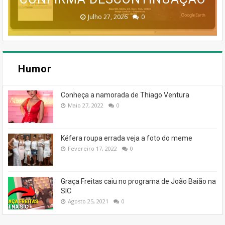
Dezembro 30, 2025
Dezembro 30, 2025
Fevereiro 18, 2026
Janeiro 19, 2026
Julho 27, 2026
0
0
0
0
0
Humor
Conheça a namorada de Thiago Ventura
Maio 27, 2022
0
Kéfera roupa errada veja a foto do meme
Fevereiro 17, 2022
0
Graça Freitas caiu no programa de João Baião na
SIC
Agosto 25, 2021
0