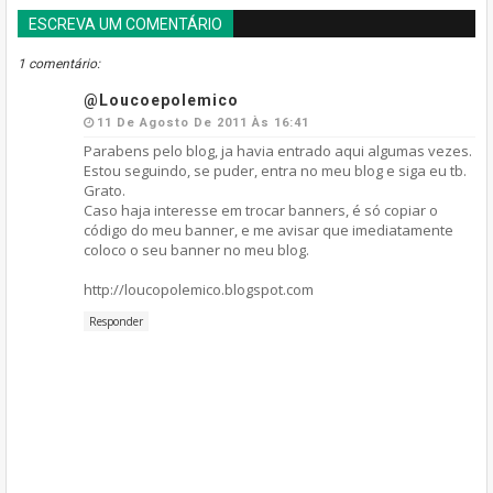
ESCREVA UM COMENTÁRIO
BLOGGER
DISQUS
FACEBOOK
1 comentário:
@loucoepolemico
11 De Agosto De 2011 Às 16:41
Parabens pelo blog, ja havia entrado aqui algumas vezes.
Estou seguindo, se puder, entra no meu blog e siga eu tb.
Grato.
Caso haja interesse em trocar banners, é só copiar o
código do meu banner, e me avisar que imediatamente
coloco o seu banner no meu blog.
http://loucopolemico.blogspot.com
Responder