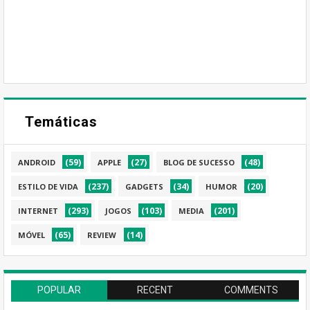
Temáticas
(59)
(27)
(48)
ANDROID
APPLE
BLOG DE SUCESSO
(237)
(34)
(20)
ESTILO DE VIDA
GADGETS
HUMOR
(293)
(103)
(201)
INTERNET
JOGOS
MEDIA
(65)
(14)
MÓVEL
REVIEW
POPULAR
RECENT
COMMENTS