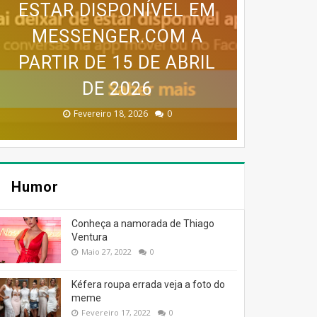
GOOGLE EARTH PRO VAI
ESTAR DISPONÍVEL EM
DESAPARECER: GOOGLE
MESSENGER.COM A
SERVIÇO MEO CLOUD VAI
MAPA MENTAL PARA UM
INFOGRÁFICO PARA UM
PARTIR DE 15 DE ABRIL
CONFIRMA
SER DESCONTINUADO!
DESCONTINUAÇÃO
BLOG DE SUCESSO
BLOG DE SUCESSO
DE 2026
Dezembro 30, 2025
Dezembro 30, 2025
Fevereiro 18, 2026
Janeiro 19, 2026
Julho 27, 2026
0
0
0
0
0
Humor
Conheça a namorada de Thiago
Ventura
Maio 27, 2022
0
Kéfera roupa errada veja a foto do
meme
Fevereiro 17, 2022
0