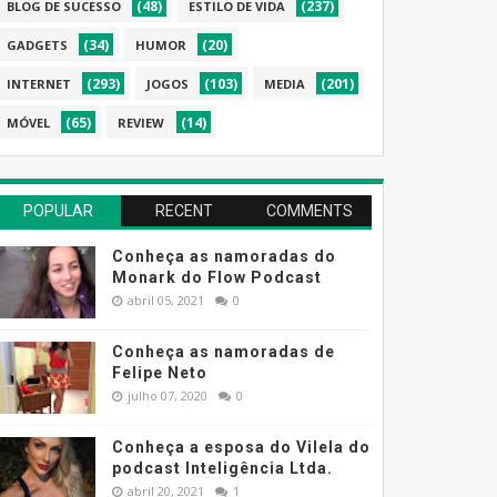
(48)
(237)
BLOG DE SUCESSO
ESTILO DE VIDA
(34)
(20)
GADGETS
HUMOR
(293)
(103)
(201)
INTERNET
JOGOS
MEDIA
(65)
(14)
MÓVEL
REVIEW
POPULAR
RECENT
COMMENTS
Conheça as namoradas do
Monark do Flow Podcast
abril 05, 2021
0
Conheça as namoradas de
Felipe Neto
julho 07, 2020
0
Conheça a esposa do Vilela do
podcast Inteligência Ltda.
abril 20, 2021
1