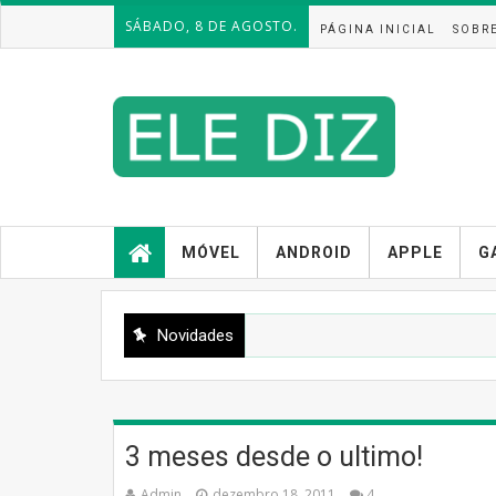
SÁBADO, 8 DE AGOSTO.
PÁGINA INICIAL
SOBR
MÓVEL
ANDROID
APPLE
G
Novidades
3 meses desde o ultimo!
Admin
dezembro 18, 2011
4