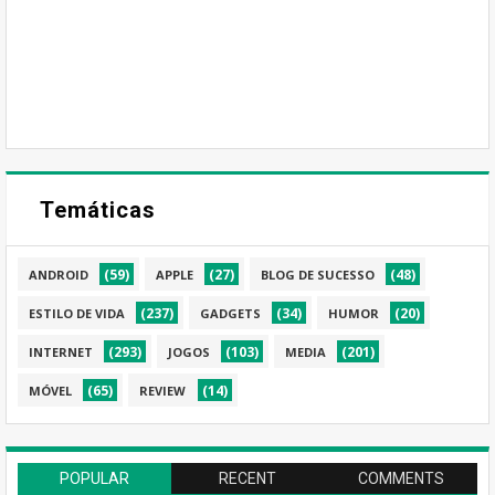
Temáticas
(59)
(27)
(48)
ANDROID
APPLE
BLOG DE SUCESSO
(237)
(34)
(20)
ESTILO DE VIDA
GADGETS
HUMOR
(293)
(103)
(201)
INTERNET
JOGOS
MEDIA
(65)
(14)
MÓVEL
REVIEW
POPULAR
RECENT
COMMENTS