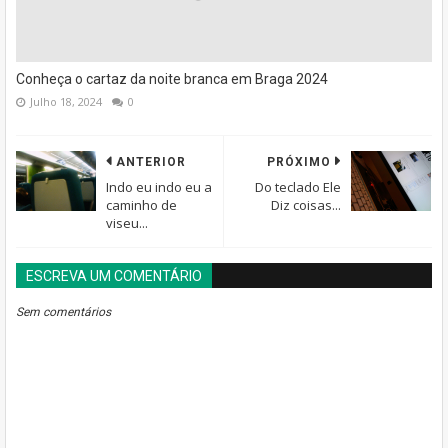
Conheça o cartaz da noite branca em Braga 2024
Julho 18, 2024
0
ANTERIOR
PRÓXIMO
Indo eu indo eu a
Do teclado Ele
caminho de
Diz coisas...
viseu...
ESCREVA UM COMENTÁRIO
BLOGGER
DISQUS
FACEBOOK
Sem comentários