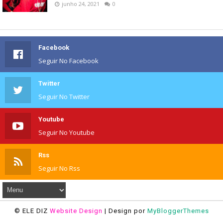
junho 24, 2021
0
Facebook
Seguir No Facebook
Twitter
Seguir No Twitter
Youtube
Seguir No Youtube
Rss
Seguir No Rss
© ELE DIZ
Website Design
| Design por
MyBloggerThemes