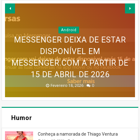
Android
MESSENGER DEIXA DE ESTAR
GOOGLE EARTH PRO VAI
DISPONÍVEL EM
MAPA MENTAL PARA UM BLOG
MESSENGER.COM A PARTIR DE
SERVIÇO MEO CLOUD VAI SER
INFOGRÁFICO PARA UM BLOG
DESAPARECER: GOOGLE
CONFIRMA DESCONTINUAÇÃO
15 DE ABRIL DE 2026
DESCONTINUADO!
DE SUCESSO
DE SUCESSO
Dezembro 30, 2025
Dezembro 30, 2025
Fevereiro 18, 2026
Janeiro 19, 2026
Julho 27, 2026
0
0
0
0
0
Humor
Conheça a namorada de Thiago Ventura