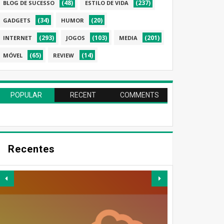
(48)
(237)
BLOG DE SUCESSO
ESTILO DE VIDA
(34)
(20)
GADGETS
HUMOR
(293)
(103)
(201)
INTERNET
JOGOS
MEDIA
(65)
(14)
MÓVEL
REVIEW
POPULAR
RECENT
COMMENTS
Recentes