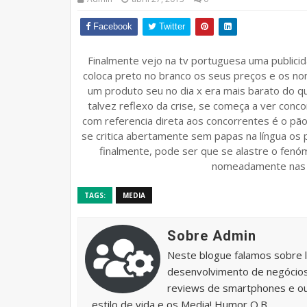
Facebook
Twitter
Finalmente vejo na tv portuguesa uma publicid
coloca preto no branco os seus preços e os n
um produto seu no dia x era mais barato do q
talvez reflexo da crise, se começa a ver conco
com referencia direta aos concorrentes é o pã
se critica abertamente sem papas na língua os
finalmente, pode ser que se alastre o fen
nomeadamente nas t
TAGS:
MEDIA
Sobre Admin
Neste blogue falamos sobre 
desenvolvimento de negócios 
reviews de smartphones e o
estilo de vida e os Media! Humor Q.B.