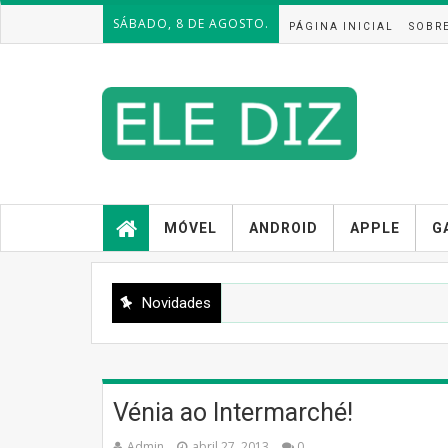
SÁBADO, 8 DE AGOSTO.
PÁGINA INICIAL
SOBR
MÓVEL
ANDROID
APPLE
G
Novidades
Vénia ao Intermarché!
Admin
abril 27, 2013
0