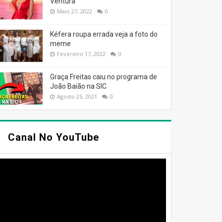
Ventura
Maio 27, 2022
0
Kéfera roupa errada veja a foto do
meme
Fevereiro 17, 2022
0
Graça Freitas caiu no programa de
João Baião na SIC
Agosto 25, 2021
0
Canal No YouTube