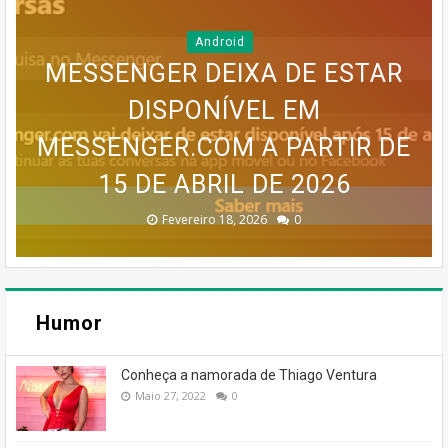
Android
MESSENGER DEIXA DE ESTAR
GOOGLE EARTH PRO VAI
DISPONÍVEL EM
MAPA MENTAL PARA UM BLOG
MESSENGER.COM A PARTIR DE
SERVIÇO MEO CLOUD VAI SER
INFOGRÁFICO PARA UM BLOG
DESAPARECER: GOOGLE
CONFIRMA DESCONTINUAÇÃO
15 DE ABRIL DE 2026
DESCONTINUADO!
DE SUCESSO
DE SUCESSO
Dezembro 30, 2025
Dezembro 30, 2025
Fevereiro 18, 2026
Janeiro 19, 2026
Julho 27, 2026
0
0
0
0
0
Humor
Conheça a namorada de Thiago Ventura
Maio 27, 2022
0