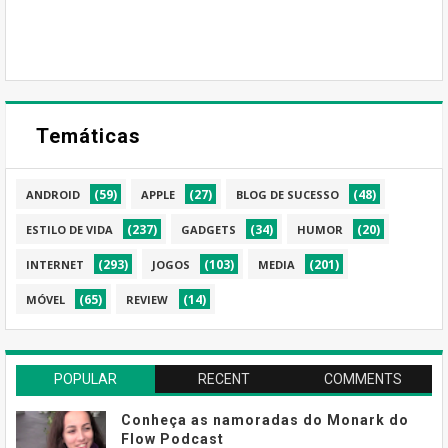
Temáticas
(59)
(27)
(48)
ANDROID
APPLE
BLOG DE SUCESSO
(237)
(34)
(20)
ESTILO DE VIDA
GADGETS
HUMOR
(293)
(103)
(201)
INTERNET
JOGOS
MEDIA
(65)
(14)
MÓVEL
REVIEW
POPULAR
RECENT
COMMENTS
Conheça as namoradas do Monark do
Flow Podcast