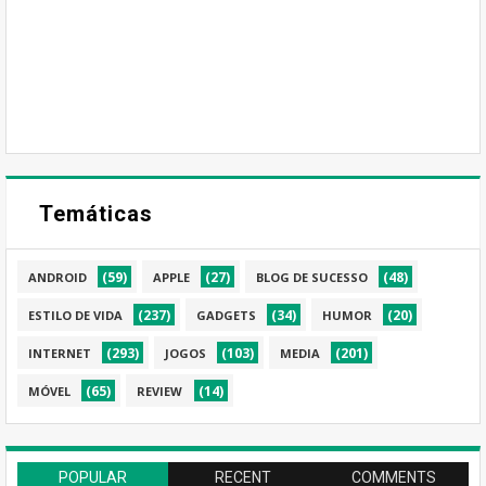
Temáticas
(59)
(27)
(48)
ANDROID
APPLE
BLOG DE SUCESSO
(237)
(34)
(20)
ESTILO DE VIDA
GADGETS
HUMOR
(293)
(103)
(201)
INTERNET
JOGOS
MEDIA
(65)
(14)
MÓVEL
REVIEW
POPULAR
RECENT
COMMENTS