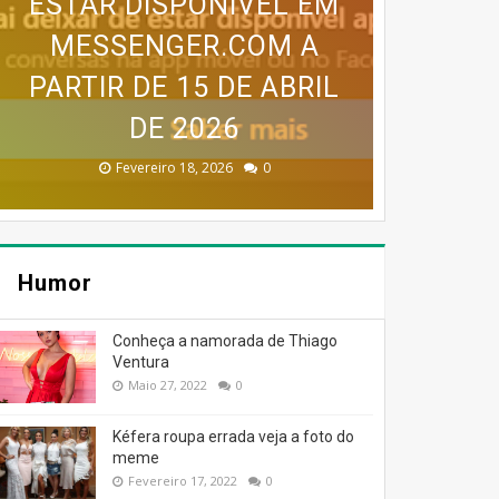
GOOGLE EARTH PRO VAI
ESTAR DISPONÍVEL EM
DESAPARECER: GOOGLE
MESSENGER.COM A
Internet
SERVIÇO MEO CLOUD VAI
MAPA MENTAL PARA UM
INFOGRÁFICO PARA UM
PARTIR DE 15 DE ABRIL
CONFIRMA
SER DESCONTINUADO!
DESCONTINUAÇÃO
BLOG DE SUCESSO
BLOG DE SUCESSO
DE 2026
Dezembro 30, 2025
Dezembro 30, 2025
Fevereiro 18, 2026
Janeiro 19, 2026
Julho 27, 2026
0
0
0
0
0
Humor
Conheça a namorada de Thiago
Ventura
Maio 27, 2022
0
Kéfera roupa errada veja a foto do
meme
Fevereiro 17, 2022
0