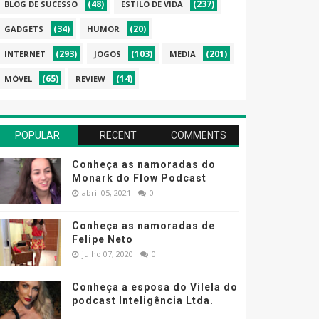
(48)
(237)
BLOG DE SUCESSO
ESTILO DE VIDA
(34)
(20)
GADGETS
HUMOR
(293)
(103)
(201)
INTERNET
JOGOS
MEDIA
(65)
(14)
MÓVEL
REVIEW
POPULAR
RECENT
COMMENTS
Conheça as namoradas do
Monark do Flow Podcast
abril 05, 2021
0
Conheça as namoradas de
Felipe Neto
julho 07, 2020
0
Conheça a esposa do Vilela do
podcast Inteligência Ltda.