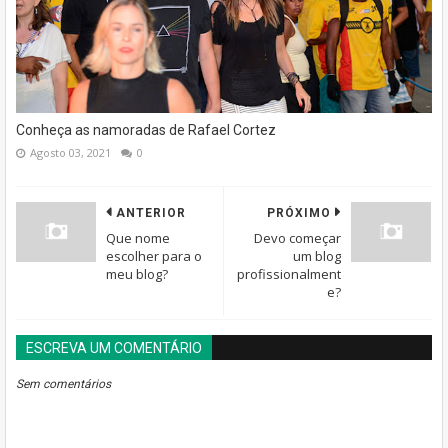
Conheça as namoradas de Rafael Cortez
Agosto 03, 2021
0
ANTERIOR
PRÓXIMO
Que nome
Devo começar
escolher para o
um blog
meu blog?
profissionalment
e?
ESCREVA UM COMENTÁRIO
BLOGGER
DISQUS
FACEBOOK
Sem comentários