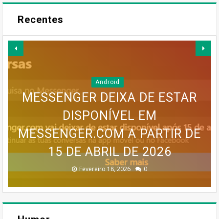
Recentes
Android
MESSENGER DEIXA DE ESTAR
GOOGLE EARTH PRO VAI
DISPONÍVEL EM
MAPA MENTAL PARA UM BLOG
MESSENGER.COM A PARTIR DE
SERVIÇO MEO CLOUD VAI SER
INFOGRÁFICO PARA UM BLOG
DESAPARECER: GOOGLE
CONFIRMA DESCONTINUAÇÃO
15 DE ABRIL DE 2026
DESCONTINUADO!
DE SUCESSO
DE SUCESSO
Dezembro 30, 2025
Dezembro 30, 2025
Fevereiro 18, 2026
Janeiro 19, 2026
Julho 27, 2026
0
0
0
0
0