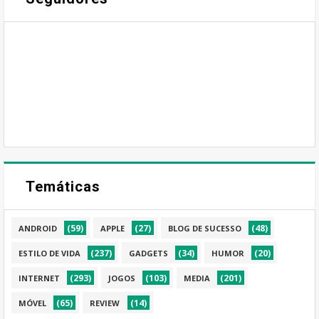
Temáticas
(59)
(27)
(48)
ANDROID
APPLE
BLOG DE SUCESSO
(237)
(34)
(20)
ESTILO DE VIDA
GADGETS
HUMOR
(293)
(103)
(201)
INTERNET
JOGOS
MEDIA
(65)
(14)
MÓVEL
REVIEW