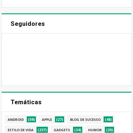
Seguidores
Temáticas
(59)
(27)
(48)
ANDROID
APPLE
BLOG DE SUCESSO
(237)
(34)
(20)
ESTILO DE VIDA
GADGETS
HUMOR