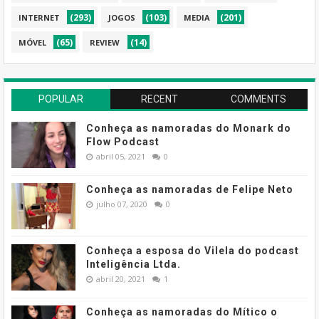
(293)
(103)
(201)
INTERNET
JOGOS
MEDIA
(65)
(14)
MÓVEL
REVIEW
POPULAR
RECENT
COMMENTS
Conheça as namoradas do Monark do
Flow Podcast
abril 05, 2021
0
Conheça as namoradas de Felipe Neto
julho 07, 2020
0
Conheça a esposa do Vilela do podcast
Inteligência Ltda.
abril 20, 2021
1
Conheça as namoradas do Mítico o