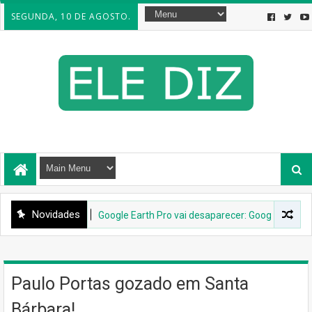
SEGUNDA, 10 DE AGOSTO.
Novidades
INTERNET
Google Earth Pro vai desaparecer: Google confirma de
Paulo Portas gozado em Santa
Bárbara!