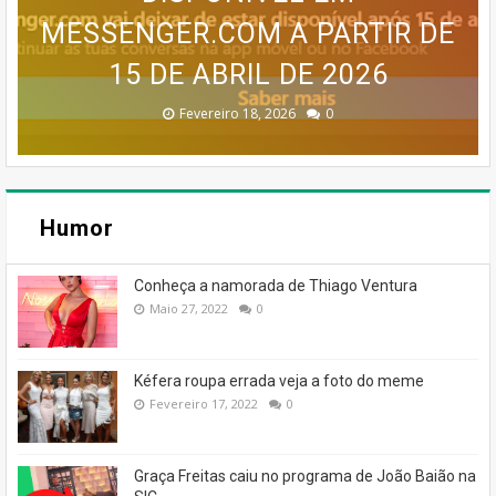
MAPA MENTAL PARA UM BLOG
MESSENGER.COM A PARTIR DE
SERVIÇO MEO CLOUD VAI SER
INFOGRÁFICO PARA UM BLOG
DESAPARECER: GOOGLE
CONFIRMA DESCONTINUAÇÃO
15 DE ABRIL DE 2026
DESCONTINUADO!
DE SUCESSO
DE SUCESSO
Dezembro 30, 2025
Dezembro 30, 2025
Fevereiro 18, 2026
Janeiro 19, 2026
Julho 27, 2026
0
0
0
0
0
Humor
Conheça a namorada de Thiago Ventura
Maio 27, 2022
0
Kéfera roupa errada veja a foto do meme
Fevereiro 17, 2022
0
Graça Freitas caiu no programa de João Baião na