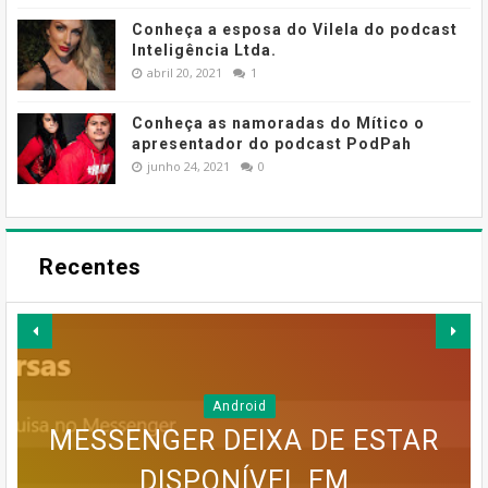
Conheça a esposa do Vilela do podcast
Inteligência Ltda.
abril 20, 2021
1
Conheça as namoradas do Mítico o
apresentador do podcast PodPah
junho 24, 2021
0
Recentes
Android
MESSENGER DEIXA DE ESTAR
GOOGLE EARTH PRO VAI
DISPONÍVEL EM
Internet