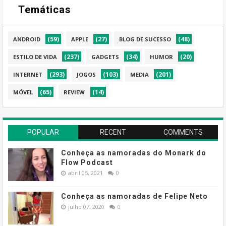
Temáticas
(59)
(27)
(48)
ANDROID
APPLE
BLOG DE SUCESSO
(237)
(34)
(20)
ESTILO DE VIDA
GADGETS
HUMOR
(293)
(103)
(201)
INTERNET
JOGOS
MEDIA
(65)
(14)
MÓVEL
REVIEW
POPULAR
RECENT
COMMENTS
Conheça as namoradas do Monark do
Flow Podcast
abril 05, 2021
0
Conheça as namoradas de Felipe Neto
julho 07, 2020
0