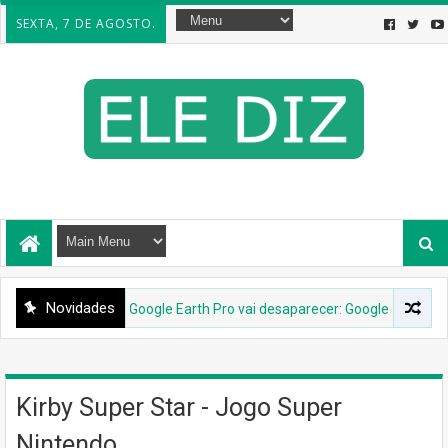
SEXTA, 7 DE AGOSTO.
Novidades
INTERNET
Google Earth Pro vai desaparecer: Google confirma des
Kirby Super Star - Jogo Super
Nintendo