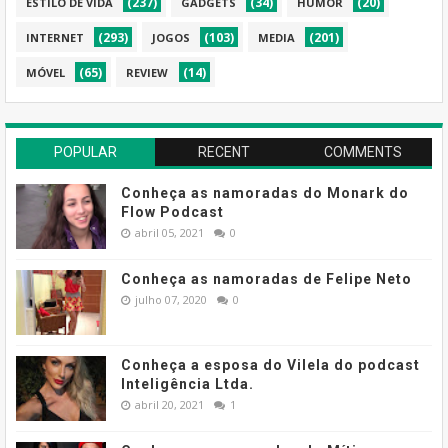
(237)
(34)
(20)
ESTILO DE VIDA
GADGETS
HUMOR
(293)
(103)
(201)
INTERNET
JOGOS
MEDIA
(65)
(14)
MÓVEL
REVIEW
POPULAR
RECENT
COMMENTS
Conheça as namoradas do Monark do
Flow Podcast
abril 05, 2021
0
Conheça as namoradas de Felipe Neto
julho 07, 2020
0
Conheça a esposa do Vilela do podcast
Inteligência Ltda.
abril 20, 2021
1