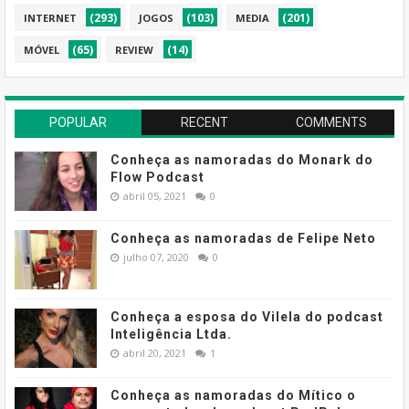
(293)
(103)
(201)
INTERNET
JOGOS
MEDIA
(65)
(14)
MÓVEL
REVIEW
POPULAR
RECENT
COMMENTS
Conheça as namoradas do Monark do
Flow Podcast
abril 05, 2021
0
Conheça as namoradas de Felipe Neto
julho 07, 2020
0
Conheça a esposa do Vilela do podcast
Inteligência Ltda.
abril 20, 2021
1
Conheça as namoradas do Mítico o