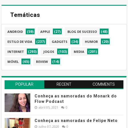
Temáticas
(59)
(27)
(48)
ANDROID
APPLE
BLOG DE SUCESSO
(237)
(34)
(20)
ESTILO DE VIDA
GADGETS
HUMOR
(293)
(103)
(201)
INTERNET
JOGOS
MEDIA
(65)
(14)
MÓVEL
REVIEW
POPULAR
RECENT
COMMENTS
Conheça as namoradas do Monark do
Flow Podcast
abril 05, 2021
0
Conheça as namoradas de Felipe Neto
julho 07, 2020
0