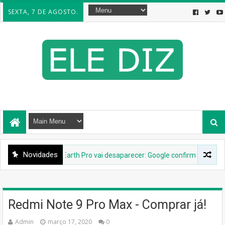
SEXTA, 7 DE AGOSTO.
Novidades
RNET
Google Earth Pro vai desaparecer: Google confirma descontinuaç
Redmi Note 9 Pro Max - Comprar já!
Admin
março 17, 2020
0