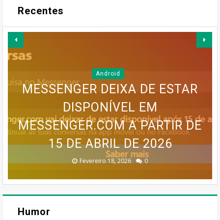
Recentes
Android
MESSENGER DEIXA DE ESTAR
GOOGLE EARTH PRO VAI
DISPONÍVEL EM
MAPA MENTAL PARA UM BLOG
MESSENGER.COM A PARTIR DE
SERVIÇO MEO CLOUD VAI SER
INFOGRÁFICO PARA UM BLOG
DESAPARECER: GOOGLE
CONFIRMA DESCONTINUAÇÃO
15 DE ABRIL DE 2026
DESCONTINUADO!
DE SUCESSO
DE SUCESSO
Dezembro 30, 2025
Dezembro 30, 2025
Fevereiro 18, 2026
Janeiro 19, 2026
Julho 27, 2026
0
0
0
0
0
Humor