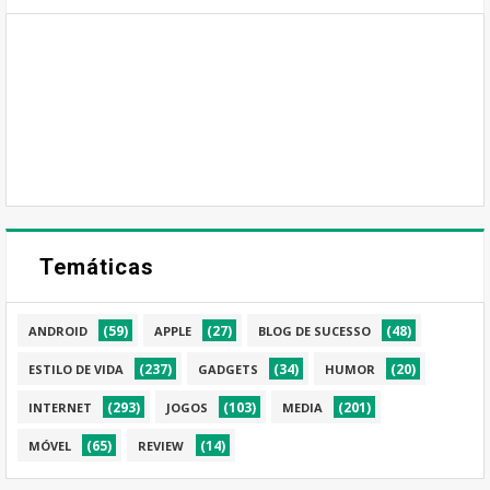
Temáticas
(59)
(27)
(48)
ANDROID
APPLE
BLOG DE SUCESSO
(237)
(34)
(20)
ESTILO DE VIDA
GADGETS
HUMOR
(293)
(103)
(201)
INTERNET
JOGOS
MEDIA
(65)
(14)
MÓVEL
REVIEW