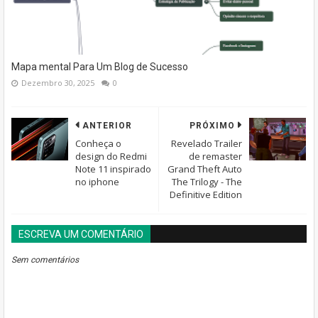
Mapa mental Para Um Blog de Sucesso
Dezembro 30, 2025
0
ANTERIOR
PRÓXIMO
Conheça o
Revelado Trailer
design do Redmi
de remaster
Note 11 inspirado
Grand Theft Auto
no iphone
The Trilogy - The
Definitive Edition
ESCREVA UM COMENTÁRIO
BLOGGER
DISQUS
FACEBOOK
Sem comentários