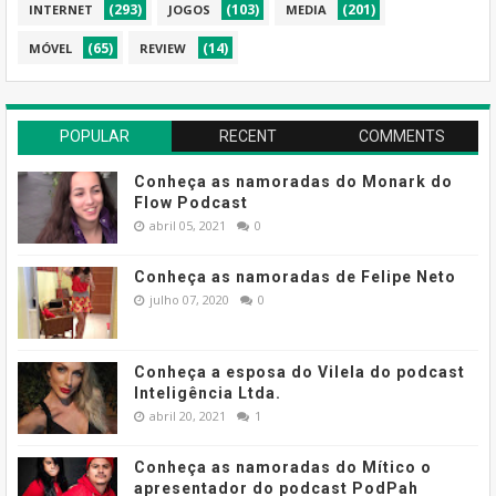
(293)
(103)
(201)
INTERNET
JOGOS
MEDIA
(65)
(14)
MÓVEL
REVIEW
POPULAR
RECENT
COMMENTS
Conheça as namoradas do Monark do
Flow Podcast
abril 05, 2021
0
Conheça as namoradas de Felipe Neto
julho 07, 2020
0
Conheça a esposa do Vilela do podcast
Inteligência Ltda.
abril 20, 2021
1
Conheça as namoradas do Mítico o
apresentador do podcast PodPah