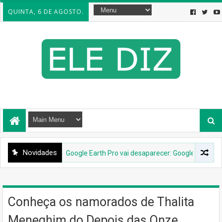
QUINTA, 6 DE AGOSTO.
Novidades
ET
Google Earth Pro vai desaparecer: Google confirma descontinuação
Conheça os namorados de Thalita
Meneghim do Depois das Onze