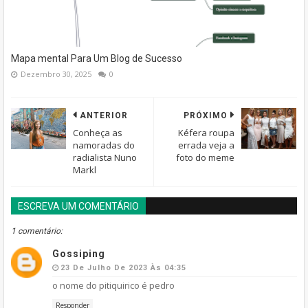
Mapa mental Para Um Blog de Sucesso
Dezembro 30, 2025
0
ANTERIOR
PRÓXIMO
Conheça as
Kéfera roupa
namoradas do
errada veja a
radialista Nuno
foto do meme
Markl
ESCREVA UM COMENTÁRIO
BLOGGER
DISQUS
FACEBOOK
1 comentário:
Gossiping
23 De Julho De 2023 Às 04:35
o nome do pitiquirico é pedro
Responder