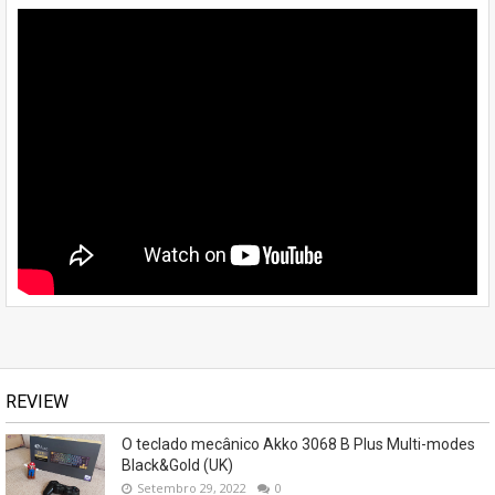
REVIEW
O teclado mecânico Akko 3068 B Plus Multi-modes
Black&Gold (UK)
Setembro 29, 2022
0