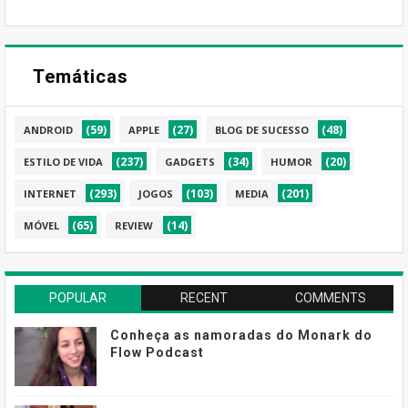
Temáticas
(59)
(27)
(48)
ANDROID
APPLE
BLOG DE SUCESSO
(237)
(34)
(20)
ESTILO DE VIDA
GADGETS
HUMOR
(293)
(103)
(201)
INTERNET
JOGOS
MEDIA
(65)
(14)
MÓVEL
REVIEW
POPULAR
RECENT
COMMENTS
Conheça as namoradas do Monark do
Flow Podcast