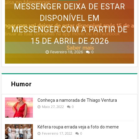
MESSENGER DEIXA DE ESTAR
GOOGLE EARTH PRO VAI
DISPONÍVEL EM
MAPA MENTAL PARA UM BLOG
MESSENGER.COM A PARTIR DE
SERVIÇO MEO CLOUD VAI SER
INFOGRÁFICO PARA UM BLOG
DESAPARECER: GOOGLE
CONFIRMA DESCONTINUAÇÃO
15 DE ABRIL DE 2026
DESCONTINUADO!
DE SUCESSO
DE SUCESSO
Dezembro 30, 2025
Dezembro 30, 2025
Fevereiro 18, 2026
Janeiro 19, 2026
Julho 27, 2026
0
0
0
0
0
Humor
Conheça a namorada de Thiago Ventura
Maio 27, 2022
0
Kéfera roupa errada veja a foto do meme
Fevereiro 17, 2022
0