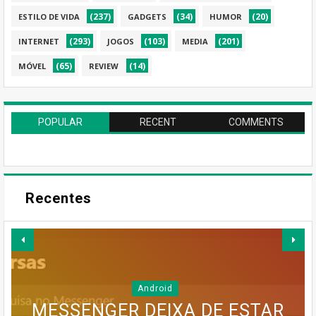
(237)
(34)
(20)
ESTILO DE VIDA
GADGETS
HUMOR
(293)
(103)
(201)
INTERNET
JOGOS
MEDIA
(65)
(14)
MÓVEL
REVIEW
POPULAR
RECENT
COMMENTS
Recentes
Android
MESSENGER DEIXA DE ESTAR