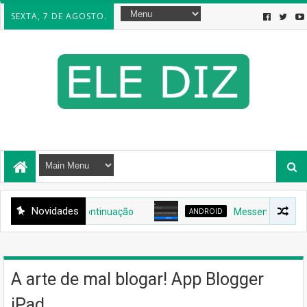
SEXTA, 7 DE AGOSTO.
Novidades
e confirma descontinuação
ANDROID
Messenger deixa de es
A arte de mal blogar! App Blogger
iPad