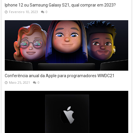
Iphone 12 ou Samsung Galaxy S21, qual comprar em 2023?
Fevereiro 10, 2023
0
Conferência anual da Apple para programadores WWDC21
Maio 25, 2021
0