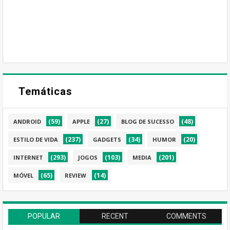
Temáticas
(59)
(27)
(48)
ANDROID
APPLE
BLOG DE SUCESSO
(237)
(34)
(20)
ESTILO DE VIDA
GADGETS
HUMOR
(293)
(103)
(201)
INTERNET
JOGOS
MEDIA
(65)
(14)
MÓVEL
REVIEW
POPULAR
RECENT
COMMENTS