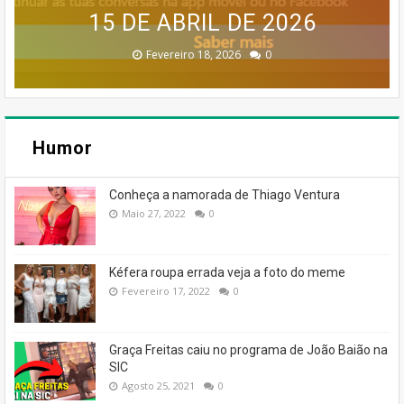
CONFIRMA DESCONTINUAÇÃO
15 DE ABRIL DE 2026
DESCONTINUADO!
DE SUCESSO
DE SUCESSO
Dezembro 30, 2025
Dezembro 30, 2025
Fevereiro 18, 2026
Janeiro 19, 2026
Julho 27, 2026
0
0
0
0
0
Humor
Conheça a namorada de Thiago Ventura
Maio 27, 2022
0
Kéfera roupa errada veja a foto do meme
Fevereiro 17, 2022
0
Graça Freitas caiu no programa de João Baião na
SIC
Agosto 25, 2021
0