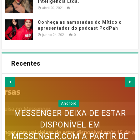
Inteligência Ltda.
abril 20, 2021
1
Conheça as namoradas do Mítico o
apresentador do podcast PodPah
junho 24, 2021
0
Recentes
Android
MESSENGER DEIXA DE ESTAR
GOOGLE EARTH PRO VAI
DISPONÍVEL EM
MAPA MENTAL PARA UM BLOG
MESSENGER.COM A PARTIR DE
SERVIÇO MEO CLOUD VAI SER
INFOGRÁFICO PARA UM BLOG
DESAPARECER: GOOGLE