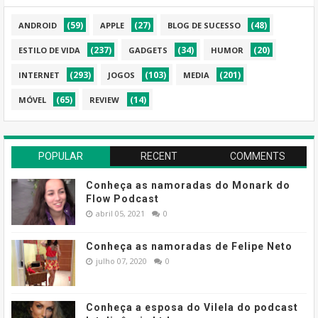
(59)
(27)
(48)
ANDROID
APPLE
BLOG DE SUCESSO
(237)
(34)
(20)
ESTILO DE VIDA
GADGETS
HUMOR
(293)
(103)
(201)
INTERNET
JOGOS
MEDIA
(65)
(14)
MÓVEL
REVIEW
POPULAR
RECENT
COMMENTS
Conheça as namoradas do Monark do
Flow Podcast
abril 05, 2021
0
Conheça as namoradas de Felipe Neto
julho 07, 2020
0
Conheça a esposa do Vilela do podcast