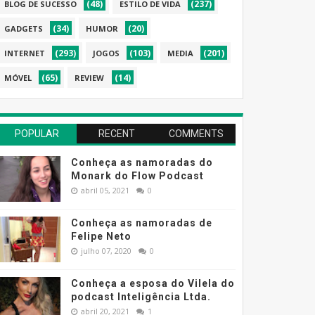
(48)
(237)
BLOG DE SUCESSO
ESTILO DE VIDA
(34)
(20)
GADGETS
HUMOR
(293)
(103)
(201)
INTERNET
JOGOS
MEDIA
(65)
(14)
MÓVEL
REVIEW
POPULAR
RECENT
COMMENTS
Conheça as namoradas do
Monark do Flow Podcast
abril 05, 2021
0
Conheça as namoradas de
Felipe Neto
julho 07, 2020
0
Conheça a esposa do Vilela do
podcast Inteligência Ltda.
abril 20, 2021
1