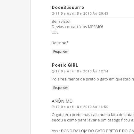
DoceSussurro
11 De Abril De 2010 Às 20:43
Bem visto!
Devias contactá los MESMO!
LOL
Beijinho*
Responder
Poetic GIRL
12 De Abril De 2010 Às 12:14
Pois realmente de preto o gato em questao n
Responder
ANÓNIMO
12 De Abril De 2010 Às 13:50
O gato era preto mas caiu numa lata de tinta
secou e como para lavar e um castigo ficou a
Ass : DONO DA LOJA DO GATO PRETO E DO G