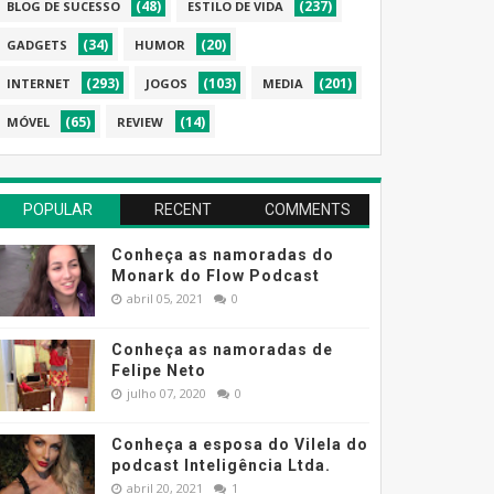
(48)
(237)
BLOG DE SUCESSO
ESTILO DE VIDA
(34)
(20)
GADGETS
HUMOR
(293)
(103)
(201)
INTERNET
JOGOS
MEDIA
(65)
(14)
MÓVEL
REVIEW
POPULAR
RECENT
COMMENTS
Conheça as namoradas do
Monark do Flow Podcast
abril 05, 2021
0
Conheça as namoradas de
Felipe Neto
julho 07, 2020
0
Conheça a esposa do Vilela do
podcast Inteligência Ltda.
abril 20, 2021
1